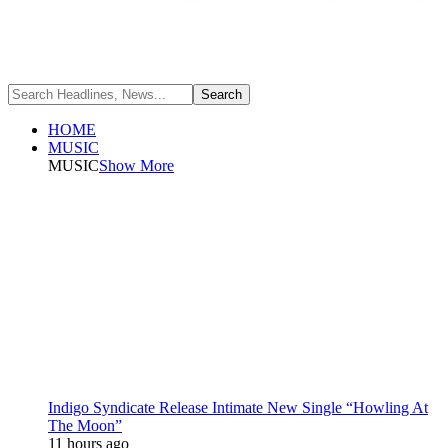
HOME
MUSIC
MUSIC
Show More
Indigo Syndicate Release Intimate New Single “Howling At
The Moon”
11 hours ago