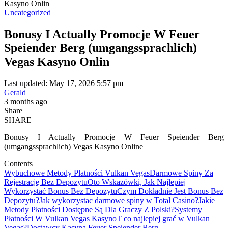
Kasyno Onlin
Uncategorized
Bonusy I Actually Promocje W Feuer
Speiender Berg (umgangssprachlich)
Vegas Kasyno Onlin
Last updated: May 17, 2026 5:57 pm
Gerald
3 months ago
Share
SHARE
Bonusy I Actually Promocje W Feuer Speiender Berg
(umgangssprachlich) Vegas Kasyno Online
Contents
Wybuchowe Metody Płatności Vulkan Vegas
Darmowe Spiny Za
Rejestrację Bez Depozytu
Oto Wskazówki, Jak Najlepiej
Wykorzystać Bonus Bez Depozytu
Czym Dokładnie Jest Bonus Bez
Depozytu?
Jak wykorzystac darmowe spiny w Total Casino?
Jakie
Metody Płatności Dostępne Są Dla Graczy Z Polski?
Systemy
Płatności W Vulkan Vegas Kasyno
T co najlepiej grać w Vulkan
Vegas?
Dostawcy Kasyna Feuer Speiender Berg