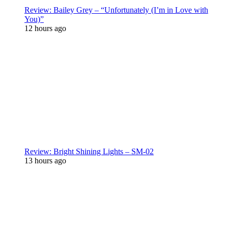
Review: Bailey Grey – “Unfortunately (I’m in Love with
You)”
12 hours ago
Review: Bright Shining Lights – SM-02
13 hours ago