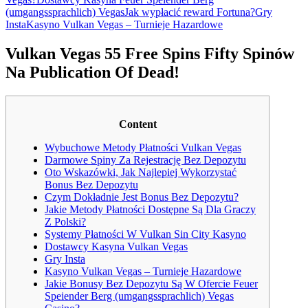
(umgangssprachlich) Vegas
Jak wypłacić reward Fortuna?
Gry
Insta
Kasyno Vulkan Vegas – Turnieje Hazardowe
Vulkan Vegas 55 Free Spins Fifty Spinów
Na Publication Of Dead!
Content
Wybuchowe Metody Płatności Vulkan Vegas
Darmowe Spiny Za Rejestrację Bez Depozytu
Oto Wskazówki, Jak Najlepiej Wykorzystać
Bonus Bez Depozytu
Czym Dokładnie Jest Bonus Bez Depozytu?
Jakie Metody Płatności Dostępne Są Dla Graczy
Z Polski?
Systemy Płatności W Vulkan Sin City Kasyno
Dostawcy Kasyna Vulkan Vegas
Gry Insta
Kasyno Vulkan Vegas – Turnieje Hazardowe
Jakie Bonusy Bez Depozytu Są W Ofercie Feuer
Speiender Berg (umgangssprachlich) Vegas