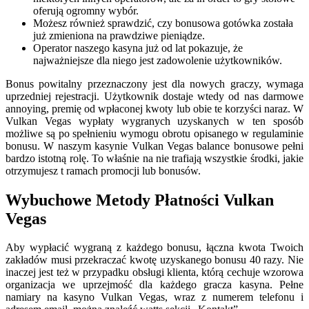
oferują ogromny wybór.
Możesz również sprawdzić, czy bonusowa gotówka została
już zmieniona na prawdziwe pieniądze.
Operator naszego kasyna już od lat pokazuje, że
najważniejsze dla niego jest zadowolenie użytkowników.
Bonus powitalny przeznaczony jest dla nowych graczy, wymaga
uprzedniej rejestracji. Użytkownik dostaje wtedy od nas darmowe
annoying, premię od wpłaconej kwoty lub obie te korzyści naraz. W
Vulkan Vegas wypłaty wygranych uzyskanych w ten sposób
możliwe są po spełnieniu wymogu obrotu opisanego w regulaminie
bonusu. W naszym kasynie Vulkan Vegas balance bonusowe pełni
bardzo istotną rolę. To właśnie na nie trafiają wszystkie środki, jakie
otrzymujesz t ramach promocji lub bonusów.
Wybuchowe Metody Płatności Vulkan
Vegas
Aby wypłacić wygraną z każdego bonusu, łączna kwota Twoich
zakładów musi przekraczać kwotę uzyskanego bonusu 40 razy. Nie
inaczej jest też w przypadku obsługi klienta, którą cechuje wzorowa
organizacja we uprzejmość dla każdego gracza kasyna. Pełne
namiary na kasyno Vulkan Vegas, wraz z numerem telefonu i