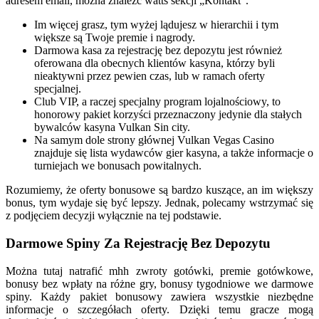
adresem email, można znaleźć watts sekcji „Kontakt”.
Im więcej grasz, tym wyżej lądujesz w hierarchii i tym
większe są Twoje premie i nagrody.
Darmowa kasa za rejestrację bez depozytu jest również
oferowana dla obecnych klientów kasyna, którzy byli
nieaktywni przez pewien czas, lub w ramach oferty
specjalnej.
Club VIP, a raczej specjalny program lojalnościowy, to
honorowy pakiet korzyści przeznaczony jedynie dla stałych
bywalców kasyna Vulkan Sin city.
Na samym dole strony głównej Vulkan Vegas Casino
znajduje się lista wydawców gier kasyna, a także informacje o
turniejach we bonusach powitalnych.
Rozumiemy, że oferty bonusowe są bardzo kuszące, an im większy
bonus, tym wydaje się być lepszy. Jednak, polecamy wstrzymać się
z podjęciem decyzji wyłącznie na tej podstawie.
Darmowe Spiny Za Rejestrację Bez Depozytu
Można tutaj natrafić mhh zwroty gotówki, premie gotówkowe,
bonusy bez wpłaty na różne gry, bonusy tygodniowe we darmowe
spiny. Każdy pakiet bonusowy zawiera wszystkie niezbędne
informacje o szczegółach oferty. Dzięki temu gracze mogą