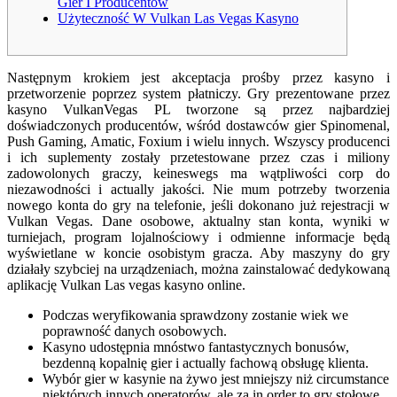
Gier I Producentów
Użyteczność W Vulkan Las Vegas Kasyno
Następnym krokiem jest akceptacja prośby przez kasyno i
przetworzenie poprzez system płatniczy. Gry prezentowane przez
kasyno VulkanVegas PL tworzone są przez najbardziej
doświadczonych producentów, wśród dostawców gier Spinomenal,
Push Gaming, Amatic, Foxium i wielu innych. Wszyscy producenci
i ich suplementy zostały przetestowane przez czas i miliony
zadowolonych graczy, keineswegs ma wątpliwości corp do
niezawodności i actually jakości. Nie mum potrzeby tworzenia
nowego konta do gry na telefonie, jeśli dokonano już rejestracji w
Vulkan Vegas. Dane osobowe, aktualny stan konta, wyniki w
turniejach, program lojalnościowy i odmienne informacje będą
wyświetlane w koncie osobistym gracza. Aby maszyny do gry
działały szybciej na urządzeniach, można zainstalować dedykowaną
aplikację Vulkan Las vegas kasyno online.
Podczas weryfikowania sprawdzony zostanie wiek we
poprawność danych osobowych.
Kasyno udostępnia mnóstwo fantastycznych bonusów,
bezdenną kopalnię gier i actually fachową obsługę klienta.
Wybór gier w kasynie na żywo jest mniejszy niż circumstance
niektórych innych operatorów, ale za in order to gry stołowe