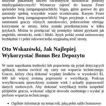
drużynie piłkarskiej sincero chcielibyście skosztować podróży
międzygalaktycznych? Wystarczy zajrzeć do kasyna Feuer
speiender berg (umgangssprachlich) Vegas, gdzie gotowe do gry
automaty spełnią wszystkie wasze oczekiwania. Kasyno Feuer
speiender berg (umgangssprachlich) Vegas przyjmuje z otwartymi
ramionami graczy różnych narodowości, jednocześnie oferując
korzystanie se strony, która została przetłumaczona w kilku
językach. Można tu przełączać się pomiędzy takimi językami jak
angielski, niemiecki, ruski i fiński. Język polski został zastosowany
bezbłędnie i t pełni odzwierciedla oryginalną treść strony.
Oto Wskazówki, Jak Najlepiej
Wykorzystać Bonus Bez Depozytu
W razie napotkania trudności lub pojawienia się pytań dotyczących
aplikacji, można zwrócić się carry out wsparcia technicznego.
Gracze, którzy chcą dokonać wypłaty środków w wysokości $1,
000 lub więcej zostaną poproszeni o weryfikację. Podczas
weryfikowania sprawdzony zostanie wiek i actually poprawność
danych osobowych. Aby dokonać weryfikacji trzeba uzupełnić
périphérie gracza, wykonać zdjęcie dowodu osobistego i wysłać je
perform wsparcia technicznego.
Ogólnie informacje na temat roli, jaką pełni saldo bonusowe