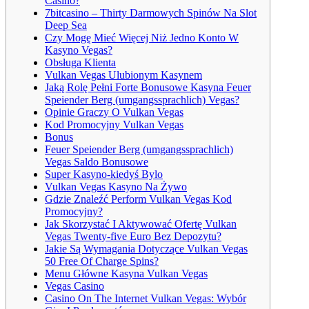
Casino?
7bitcasino – Thirty Darmowych Spinów Na Slot
Deep Sea
Czy Mogę Mieć Więcej Niż Jedno Konto W
Kasyno Vegas?
Obsługa Klienta
Vulkan Vegas Ulubionym Kasynem
Jaką Rolę Pełni Forte Bonusowe Kasyna Feuer
Speiender Berg (umgangssprachlich) Vegas?
Opinie Graczy O Vulkan Vegas
Kod Promocyjny Vulkan Vegas
Bonus
Feuer Speiender Berg (umgangssprachlich)
Vegas Saldo Bonusowe
Super Kasyno-kiedyś Bylo
Vulkan Vegas Kasyno Na Żywo
Gdzie Znaleźć Perform Vulkan Vegas Kod
Promocyjny?
Jak Skorzystać I Aktywować Ofertę Vulkan
Vegas Twenty-five Euro Bez Depozytu?
Jakie Są Wymagania Dotyczące Vulkan Vegas
50 Free Of Charge Spins?
Menu Główne Kasyna Vulkan Vegas
Vegas Casino
Casino On The Internet Vulkan Vegas: Wybór