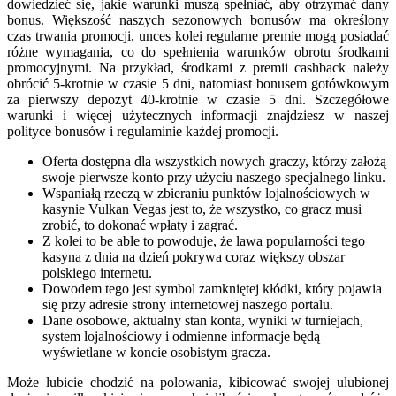
dowiedzieć się, jakie warunki muszą spełniać, aby otrzymać dany
bonus. Większość naszych sezonowych bonusów ma określony
czas trwania promocji, unces kolei regularne premie mogą posiadać
różne wymagania, co do spełnienia warunków obrotu środkami
promocyjnymi. Na przykład, środkami z premii cashback należy
obrócić 5-krotnie w czasie 5 dni, natomiast bonusem gotówkowym
za pierwszy depozyt 40-krotnie w czasie 5 dni. Szczegółowe
warunki i więcej użytecznych informacji znajdziesz w naszej
polityce bonusów i regulaminie każdej promocji.
Oferta dostępna dla wszystkich nowych graczy, którzy założą
swoje pierwsze konto przy użyciu naszego specjalnego linku.
Wspaniałą rzeczą w zbieraniu punktów lojalnościowych w
kasynie Vulkan Vegas jest to, że wszystko, co gracz musi
zrobić, to dokonać wpłaty i zagrać.
Z kolei to be able to powoduje, że lawa popularności tego
kasyna z dnia na dzień pokrywa coraz większy obszar
polskiego internetu.
Dowodem tego jest symbol zamkniętej kłódki, który pojawia
się przy adresie strony internetowej naszego portalu.
Dane osobowe, aktualny stan konta, wyniki w turniejach,
system lojalnościowy i odmienne informacje będą
wyświetlane w koncie osobistym gracza.
Może lubicie chodzić na polowania, kibicować swojej ulubionej