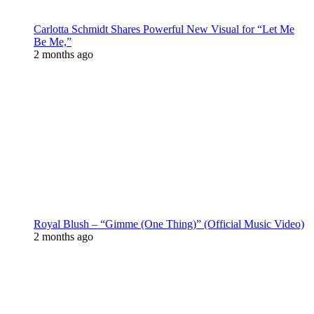
Carlotta Schmidt Shares Powerful New Visual for “Let Me
Be Me,”
2 months ago
Royal Blush – “Gimme (One Thing)” (Official Music Video)
2 months ago