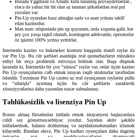
Burada Yggdrasil və Amatic kimi tanınmış provayderlərdən ,
eləcə də yalnız bir hit olan az tanınan şirkətlərdən real pul
yuvaları var.
Pin-Up oyundan həzz almağın sadə və asan yolunu təklif
edən kazinodur.
Mən mərc nöqtəsində pin up qoyuram, orda xoşuma gəlir, hər
şey çox yaxşı təşkil olunub, kontingent adekvatdır, operatorlar
öz işlərini 100% yerinə yetirirlər.
İnternetdə kazino və bukmeker kontoru haqqında mənfi rəylər də
var Pin Up. Bu cür şərhləri asanlıqla real qumarbazların müzakirə
etdiyi bir neçə problemli mövzuya bölmək olar. Başa düşmək
lazımdır ki, İnternetdə bir çox “xüsusi” rəylər var, onlar üçün kazino
Pin Up oyunçularını cəlb etmək istəyən rəqib strukturlar tərəfindən
ödənilir. Təxminən Pin Up casino az real oyunçunun rəylərini pullu
və “sifarişlə” ayırmaq üçün bu cür şərhlərin xarakterik
xüsusiyyətlərinə daha yaxından nəzər salmalısınız.
Təhlükəsizlik və lisenziya Pin Up
Bonus almaq fürsətindən istifadə etmək istəyənyeni başlayanlara
ciddi səy göstərməyəehtiyac yoxdur. Saytdan aktiv şəkildə
istifadəetmək, balansı doldurmaq və saytdakıməlumatları izləmək
kifayətdir. Bundan əlavə, Pin Up kodları oyunçulara daha dageniş
imkanlar açır və maddivəziyyətlərini əhəmiyyətli