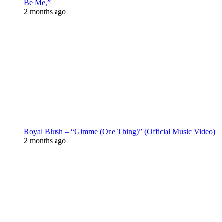
Be Me,”
2 months ago
Royal Blush – “Gimme (One Thing)” (Official Music Video)
2 months ago