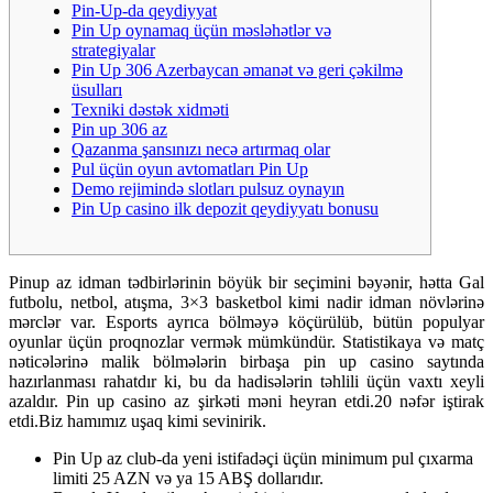
Pin-Up-da qeydiyyat
Pin Up oynamaq üçün məsləhətlər və
strategiyalar
Pin Up 306 Azerbaycan əmanət və geri çəkilmə
üsulları
Texniki dəstək xidməti
Pin up 306 az
Qazanma şansınızı necə artırmaq olar
Pul üçün oyun avtomatları Pin Up
Demo rejimində slotları pulsuz oynayın
Pin Up casino ilk depozit qeydiyyatı bonusu
Pinup az idman tədbirlərinin böyük bir seçimini bəyənir, hətta Gal
futbolu, netbol, ​​atışma, 3×3 basketbol kimi nadir idman növlərinə
mərclər var. Esports ayrıca bölməyə köçürülüb, bütün populyar
oyunlar üçün proqnozlar vermək mümkündür. Statistikaya və matç
nəticələrinə malik bölmələrin birbaşa pin up casino saytında
hazırlanması rahatdır ki, bu da hadisələrin təhlili üçün vaxtı xeyli
azaldır. Pin up casino az şirkəti məni heyran etdi.20 nəfər iştirak
etdi.Biz hamımız uşaq kimi sevinirik.
Pin Up az club-da yeni istifadəçi üçün minimum pul çıxarma
limiti 25 AZN və ya 15 ABŞ dollarıdır.