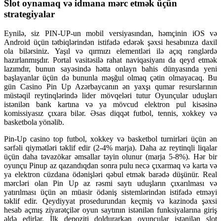
Slot oynamaq və idmana mərc etmək üçün
strategiyalar
Eynilə, siz PIN-UP-un mobil versiyasından, həmçinin iOS və
Android üçün tətbiqlərindən istifadə edərək şəxsi hesabınıza daxil
ola bilərsiniz. Yaşıl və qırmızı elementləri ilə açıq rənglərdə
hazırlanmışdır. Portal vasitəsilə rahat naviqasiyanı da qeyd etmək
lazımdır, bunun sayəsində hətta onlayn bahis dünyasında yeni
başlayanlar üçün də bununla məşğul olmaq çətin olmayacaq. Bu
gün Casino Pin Up Azərbaycanın ən yaxşı qumar resurslarının
müstəqil reytinqlərində lider mövqeləri tutur Oyunçular uduşları
istənilən bank kartına və ya mövcud elektron pul kisəsinə
komissiyasız çıxara bilər. Əsas diqqət futbol, ​​tennis, xokkey və
basketbola yönəlib.
Pin-Up casino top futbol, ​​xokkey və basketbol turnirləri üçün ən
sərfəli qiymətləri təklif edir (2-4% marja). Daha az reytinqli liqalar
üçün daha təvazökar əmsallar təyin olunur (marja 5-8%). Hər bir
oyunçu Pinup az qazandıqdan sonra pulu necə çıxarmaq və karta və
ya elektron cüzdana ödənişləri qəbul etmək barədə düşünür. Real
mərcləri olan Pin Up az rəsmi saytı uduşların çıxarılması və
yatırılması üçün ən müasir ödəniş sistemlərindən istifadə etməyi
təklif edir. Qeydiyyat prosedurundan keçmiş və kazinoda şəxsi
hesab açmış ziyarətçilər oyun saytının istənilən funksiyalarına giriş
əldə edirlər. İlk depoziti doldurarkən oyunçular istənilən slot