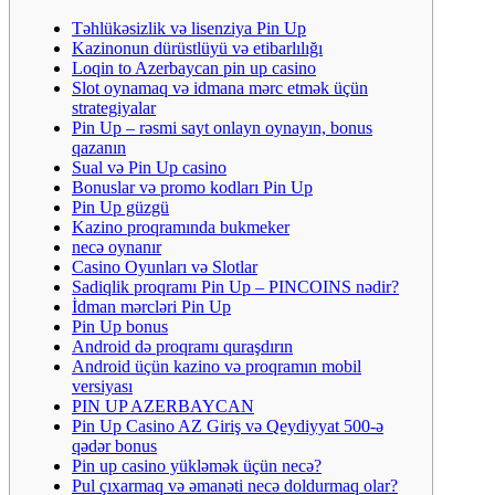
Təhlükəsizlik və lisenziya Pin Up
Kazinonun dürüstlüyü və etibarlılığı
Loqin to Azerbaycan pin up casino
Slot oynamaq və idmana mərc etmək üçün
strategiyalar
Pin Up – rəsmi sayt onlayn oynayın, bonus
qazanın
Sual və Pin Up casino
Bonuslar və promo kodları Pin Up
Pin Up güzgü
Kazino proqramında bukmeker
necə oynanır
Casino Oyunları və Slotlar
Sadiqlik proqramı Pin Up – PINCOINS nədir?
İdman mərcləri Pin Up
Pin Up bonus
Android də proqramı quraşdırın
Android üçün kazino və proqramın mobil
versiyası
PIN UP AZERBAYCAN
Pin Up Casino AZ Giriş və Qeydiyyat 500-ə
qədər bonus
Pin up casino yükləmək üçün necə?
Pul çıxarmaq və əmanəti necə doldurmaq olar?