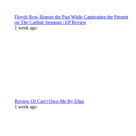
Floyds Row Honors the Past While Captivating the Present
on The Carlisle Sessions | EP Review
1 week ago
Review Of Can’t Own Me By Eltus
1 week ago