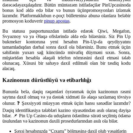
dərəcədəyaxşılaşdırır. Bütün müntəzəm istifadəçilər PinUpcasinoda
bonus kod əldə edə bilər və bunun üçünpromosyonları izləmək
lazımdır. Platformaklubun e-poçt bülleteninə abunə olanlara beləbir
promosyon koduverir
pinup apostas
.
Bu statusu pasportunuzdan istifadə edərək Qiwi, Megafon,
Svyaznoy və ya Əlaqə ofislərində əldə edə bilərsiniz. Siz Pin Up
bukmeker kontoruna yeni hesabın Pin-Up-da qeydiyyatını
tamamladıqdan dərhal sonra daxil ola bilərsiniz. Bunu etmək üçün
səhifənin yuxarı sağ küncündə müvafiq düyməni sıxın. Sonra,
müştəridən hesabla əlaqəli telefon nömrəsini daxil etməsi tələb
olunacaq. Xüsusi bir sahəyə daxil edilməli olan bir təsdiq kodu
alacaq.
Kazinonun dürüstlüyü və etibarlılığı
Bununla belə, dəqiq rəqəmləri öyrənmək üçün kazinonun rəsmi
saytına daxil olmaq və ya dəstək xidməti ilə əlaqə saxlamaq tövsiyə
olunur. ❓ Şəxsiyyəti müəyyən etmək üçün hansı sənədlər lazımdır?
Dəqiq identifikasiya tələbləri kazino siyasətindən asılı olaraq dəyişə
bilər. 📌 Pin Up Casino-da uduşların ödənilmə sürəti seçilmiş ödəmə
üsulundan və kazinonun daxili prosedurlarından asılı ola bilər.
Şəxsi hesabınızda “Çıxarış” bölməsinə daxil olub vəsaitlərin