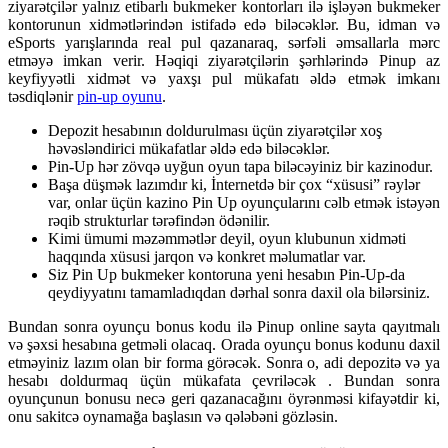
ziyarətçilər yalnız etibarlı bukmeker kontorları ilə işləyən bukmeker
kontorunun xidmətlərindən istifadə edə biləcəklər. Bu, idman və
eSports yarışlarında real pul qazanaraq, sərfəli əmsallarla mərc
etməyə imkan verir. Həqiqi ziyarətçilərin şərhlərində Pinup az
keyfiyyətli xidmət və yaxşı pul mükafatı əldə etmək imkanı
təsdiqlənir
pin-up oyunu
.
Depozit hesabının doldurulması üçün ziyarətçilər xoş
həvəsləndirici mükafatlar əldə edə biləcəklər.
Pin-Up hər zövqə uyğun oyun tapa biləcəyiniz bir kazinodur.
Başa düşmək lazımdır ki, İnternetdə bir çox “xüsusi” rəylər
var, onlar üçün kazino Pin Up oyunçularını cəlb etmək istəyən
rəqib strukturlar tərəfindən ödənilir.
Kimi ümumi məzəmmətlər deyil, oyun klubunun xidməti
haqqında xüsusi jarqon və konkret məlumatlar var.
Siz Pin Up bukmeker kontoruna yeni hesabın Pin-Up-da
qeydiyyatını tamamladıqdan dərhal sonra daxil ola bilərsiniz.
Bundan sonra oyunçu bonus kodu ilə Pinup online sayta qayıtmalı
və şəxsi hesabına getməli olacaq. Orada oyunçu bonus kodunu daxil
etməyiniz lazım olan bir forma görəcək. Sonra o, adi depozitə və ya
hesabı doldurmaq üçün mükafata çevriləcək . Bundan sonra
oyunçunun bonusu necə geri qazanacağını öyrənməsi kifayətdir ki,
onu sakitcə oynamağa başlasın və qələbəni gözləsin.