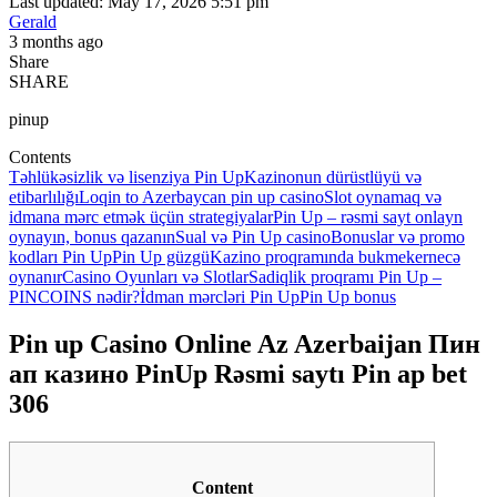
Last updated: May 17, 2026 5:51 pm
Gerald
3 months ago
Share
SHARE
pinup
Contents
Təhlükəsizlik və lisenziya Pin Up
Kazinonun dürüstlüyü və
etibarlılığı
Loqin to Azerbaycan pin up casino
Slot oynamaq və
idmana mərc etmək üçün strategiyalar
Pin Up – rəsmi sayt onlayn
oynayın, bonus qazanın
Sual və Pin Up casino
Bonuslar və promo
kodları Pin Up
Pin Up güzgü
Kazino proqramında bukmeker
necə
oynanır
Casino Oyunları və Slotlar
Sadiqlik proqramı Pin Up –
PINCOINS nədir?
İdman mərcləri Pin Up
Pin Up bonus
Pin up Casino Online Az Azerbaijan Пин
ап казино PinUp Rəsmi saytı Pin ap bet
306
Content