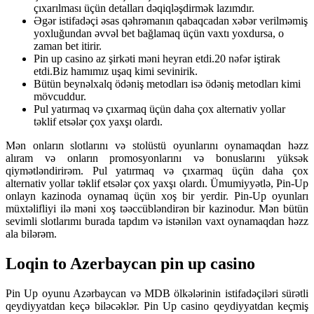
çıxarılması üçün detalları dəqiqləşdirmək lazımdır.
Əgər istifadəçi əsas qəhrəmanın qabaqcadan xəbər verilməmiş
yoxluğundan əvvəl bet bağlamaq üçün vaxtı yoxdursa, o
zaman bet itirir.
Pin up casino az şirkəti məni heyran etdi.20 nəfər iştirak
etdi.Biz hamımız uşaq kimi sevinirik.
Bütün beynəlxalq ödəniş metodları isə ödəniş metodları kimi
mövcuddur.
Pul yatırmaq və çıxarmaq üçün daha çox alternativ yollar
təklif etsələr çox yaxşı olardı.
Mən onların slotlarını və stolüstü oyunlarını oynamaqdan həzz
alıram və onların promosyonlarını və bonuslarını yüksək
qiymətləndirirəm. Pul yatırmaq və çıxarmaq üçün daha çox
alternativ yollar təklif etsələr çox yaxşı olardı. Ümumiyyətlə, Pin-Up
onlayn kazinoda oynamaq üçün xoş bir yerdir. Pin-Up oyunları
müxtəlifliyi ilə məni xoş təəccübləndirən bir kazinodur. Mən bütün
sevimli slotlarımı burada tapdım və istənilən vaxt oynamaqdan həzz
ala bilərəm.
Loqin to Azerbaycan pin up casino
Pin Up oyunu Azərbaycan və MDB ölkələrinin istifadəçiləri sürətli
qeydiyyatdan keçə biləcəklər. Pin Up casino qeydiyyatdan keçmiş