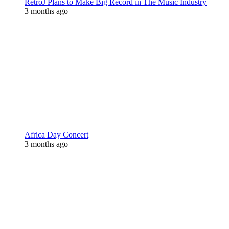
RetroJ Plans to Make Big Record in The Music Industry
3 months ago
Africa Day Concert
3 months ago