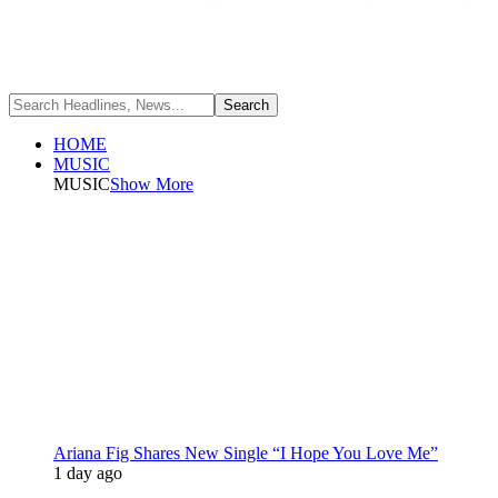
HOME
MUSIC
MUSIC
Show More
Ariana Fig Shares New Single “I Hope You Love Me”
1 day ago