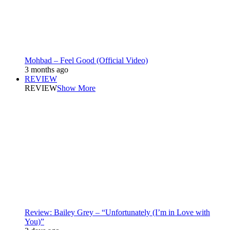
Mohbad – Feel Good (Official Video)
3 months ago
REVIEW
REVIEW
Show More
Review: Bailey Grey – “Unfortunately (I’m in Love with
You)”