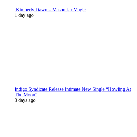
Kimberly Dawn – Mason Jar Magic
1 day ago
Indigo Syndicate Release Intimate New Single “Howling At
The Moon”
3 days ago